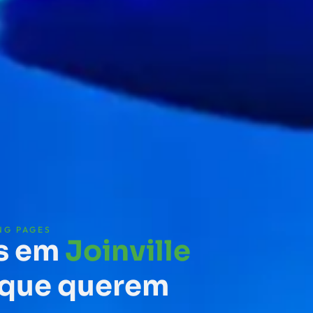
NG PAGES
es em
Joinville
 que querem