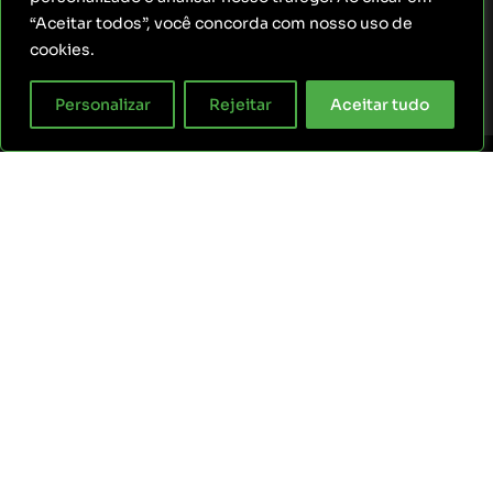
“Aceitar todos”, você concorda com nosso uso de
cookies.
Personalizar
Rejeitar
Aceitar tudo
ARTEWEBMIDIA
CNPJ: 24.862.239/0001-39
© 2024 ARTEWEBMIDIA – Todos os
direitos reservados.