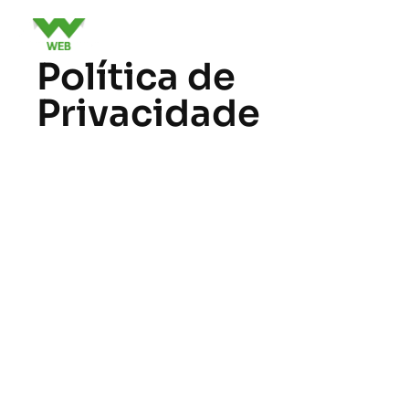
Política de
Privacidade
Quem somos
O endereço do nosso site é:
https://artewebmidia.com.br.
Comentários
Quando os visitantes deixam comentários
no site, coletamos os dados mostrados no
formulário de comentários, além do
endereço de IP e de dados do navegador do
visitante, para auxiliar na detecção de spam.