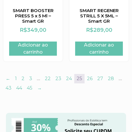
SMART BOOSTER
SMART REGENER
PRESS 5 x 5 Ml –
STRILL 5 X 5ML –
Smart GR
Smart GR
R$
349,00
R$
289,00
Adicionar ao
Adicionar ao
carrinho
carrinho
←
1
2
3
…
22
23
24
25
26
27
28
…
43
44
45
→