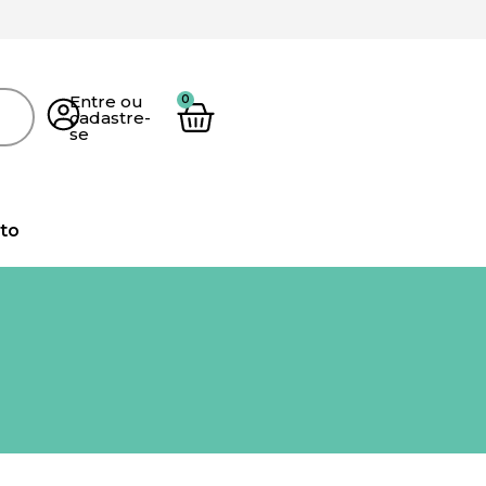
Entre ou
cadastre-
se
to