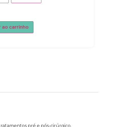
r ao carrinho
ratamentos pré e pós-cirúrgico.