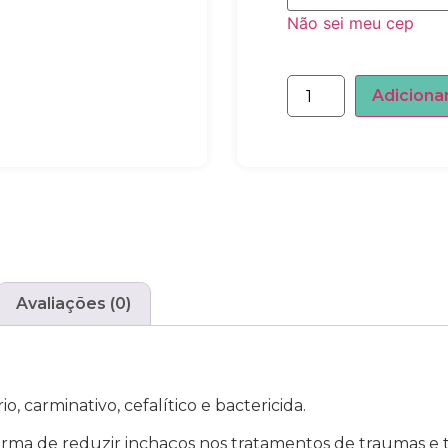
Não sei meu cep
Adiciona
Avaliações (0)
io, carminativo, cefalítico e bactericida.
orma de reduzir inchaços nos tratamentos de traumas e t