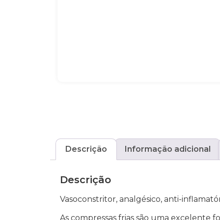
Descrição
Informação adicional
Descrição
Vasoconstritor, analgésico, anti-inflamatór
As compressas frias são uma excelente f