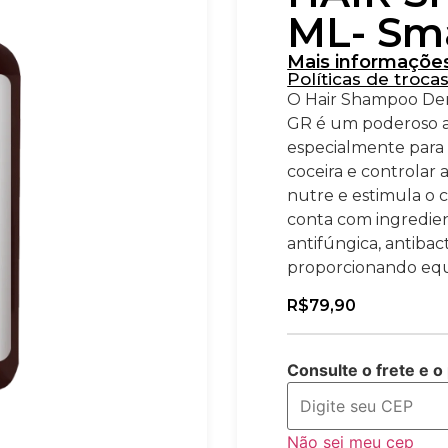
ML- Sm
Mais informaçõe
Políticas de troca
O Hair Shampoo Der
GR é um poderoso al
especialmente para 
coceira e controlar a
nutre e estimula o 
conta com ingredie
antifúngica, antibac
proporcionando equi
R$
79,90
Consulte o frete e o
Não sei meu cep