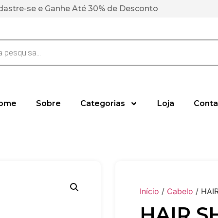
dastre-se e Ganhe Até 30% de Desconto
ome
Sobre
Categorias
Loja
Conta
Início
/
Cabelo
/ HAI
HAIR S