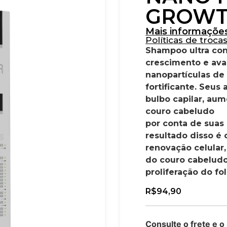
GROWT
Mais informaçõe
Políticas de troca
Shampoo ultra co
crescimento e ava
nanopartículas de
fortificante. Seus
bulbo capilar, aum
couro cabeludo
por conta de suas
resultado disso é 
renovação celular,
do couro cabeludo
proliferação do fol
R$
94,90
Consulte o frete e o