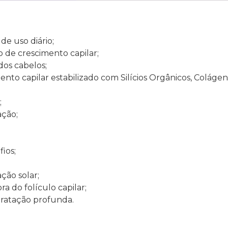
e uso diário;
 de crescimento capilar;
dos cabelos;
cimento capilar estabilizado com Silícios Orgânico
;
ação;
ios;
ção solar;
a do folículo capilar;
dratação profunda.