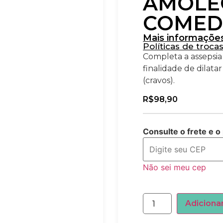
AMOLE
COMED
Mais informaçõe
Políticas de troca
Completa a assepsia
finalidade de dilat
(cravos).
R$
98,90
Consulte o frete e o
Não sei meu cep
Adiciona