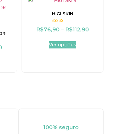
HIGI SKIN
Avaliação
R$
76,90
–
R$
112,90
5.00
OR
de 5
Ver opções
0
100% seguro