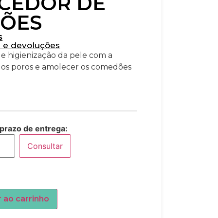
CEDOR DE
ÕES
s
s e devoluções
 e higienização da pele com a
ar os poros e amolecer os comedões
 prazo de entrega:
Consultar
r ao carrinho