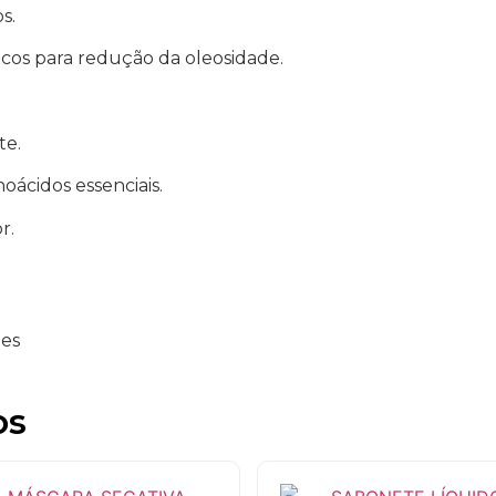
s.
cos para redução da oleosidade.
te.
oácidos essenciais.
r.
ões
os